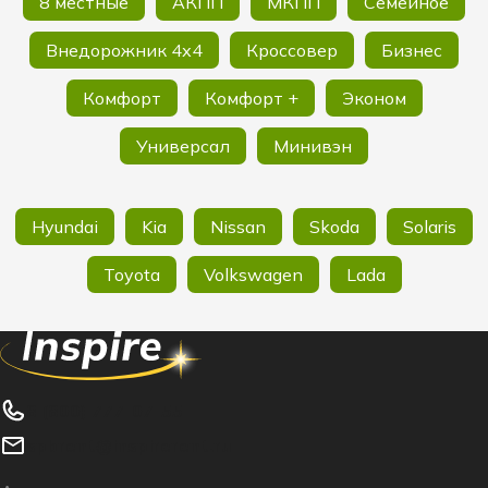
8 местные
АКПП
МКПП
Семейное
Внедорожник 4х4
Кроссовер
Бизнес
Комфорт
Комфорт +
Эконом
Универсал
Минивэн
Hyundai
Kia
Nissan
Skoda
Solaris
Toyota
Volkswagen
Lada
8 (800) 777-07-55
spbrent@inspirerent.ru