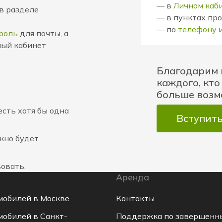
— в
Личном каб
в разделе
— в пунктах пр
— по
телефону
роль
для почты, а
ный кабинет
Благодарим в
каждого, кто
больше возм
есть хотя бы одна
Вступить
ожно будет
вовать.
Аренда
мобилей в Москве
Контакты
мобилей в Санкт-
Поддержка по завершенн