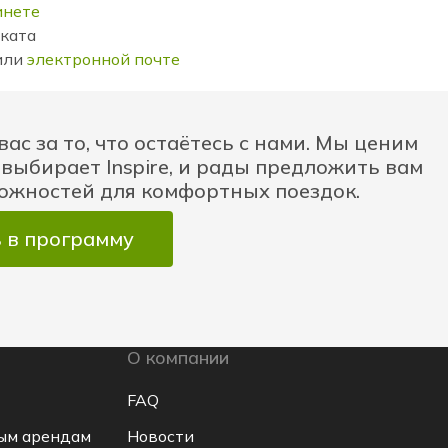
инете
оката
или
электронной почте
ас за то, что остаётесь с нами. Мы ценим
 выбирает Inspire, и рады предложить вам
ожностей для комфортных поездок.
 в программу
О компании
FAQ
ым арендам
Новости