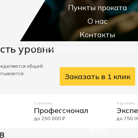
Пункты проката
О нас
Контакты
есть уровни
Услуги для корпоративных к
ределяется общей
итывается
Заказать в 1 клик
8 (800) 777-07-55
3 уровень
4 уровень
Профессионал
Эксп
spbrent@inspirerent.ru
до 250 000 ₽
до 750 0
в