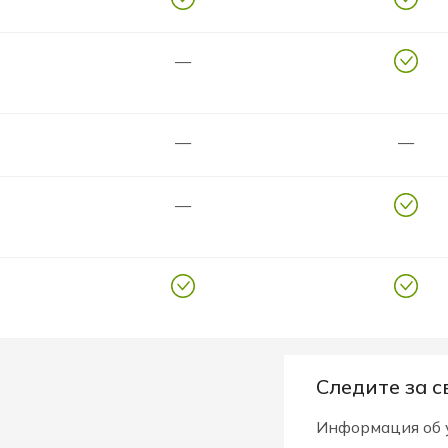
—
—
—
—
Следите за с
Информация об у