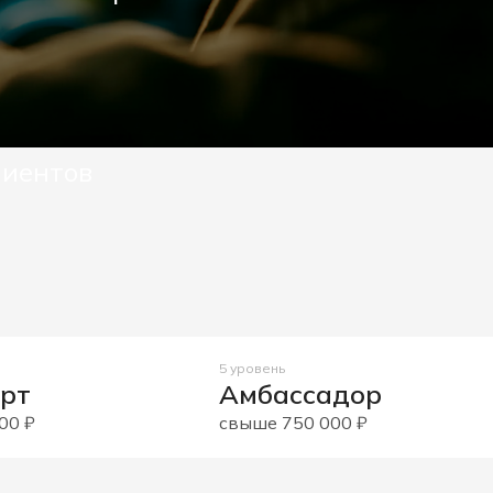
лиентов
5 уровень
ерт
Амбассадор
00 ₽
свыше 750 000 ₽