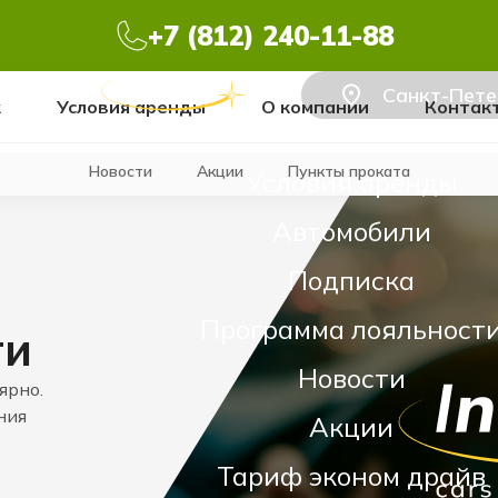
+7 (812) 240-11-88
Санкт-Пете
к
Условия аренды
О компании
Контак
Новости
Акции
Пункты проката
Условия аренды
Автомобили
Подписка
Программа лояльност
ти
Новости
ярно.
ния
Акции
Тариф эконом драйв