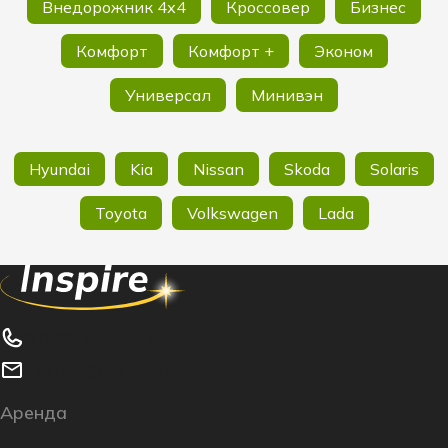
Внедорожник 4х4
Кроссовер
Бизнес
Комфорт
Комфорт +
Эконом
Универсал
Минивэн
Hyundai
Kia
Nissan
Skoda
Solaris
Toyota
Volkswagen
Lada
8 (800) 777-07-55
spbrent@inspirerent.ru
Аренда