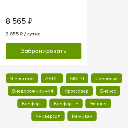
8 565 ₽
2 855 ₽ / сутки
Забронировать
8 местные
АКПП
МКПП
Семейное
Внедорожник 4х4
Кроссовер
Бизнес
Комфорт
Комфорт +
Эконом
Универсал
Минивэн