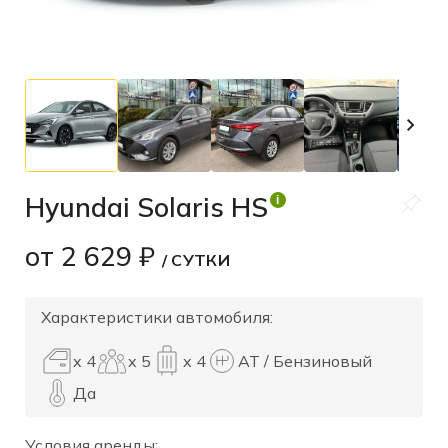
Hyundai Solaris HS
i
от
2 629 ₽
/ СУТКИ
Характеристики автомобиля:
x 4
x 5
x 4
АТ / Бензиновый
Да
Условия аренды: