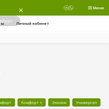
Меню
рбург
ты
Личный кабинет
и
мфорт
Комфорт +
Эконом
Универсал