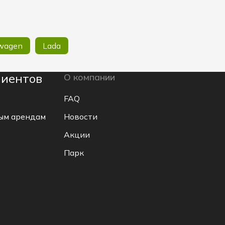
wagen
Lada
лиентов
О компании
FAQ
ым арендам
Новости
Акции
Парк