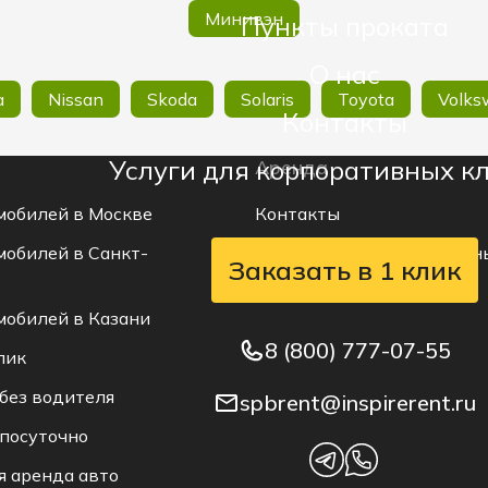
Минивэн
Пункты проката
О нас
a
Nissan
Skoda
Solaris
Toyota
Volks
Контакты
Услуги для корпоративных к
Аренда
мобилей в Москве
Контакты
мобилей в Санкт-
Поддержка по завершенн
Заказать в 1 клик
мобилей в Казани
8 (800) 777-07-55
лик
без водителя
spbrent@inspirerent.ru
 посуточно
я аренда авто