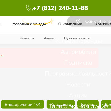
+7 (812) 240-11-88
Санкт-Пете
к
Условия аренды
О компании
Контак
Новости
Акции
Пункты проката
Условия аренды
Автомобили
ы.
Подписка
Программа лояльност
Новости
Акции
Внедорожник 4х4
Кроссовер
Бизнес
Ко
Тариф эконом драйв