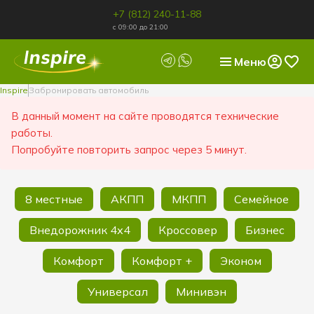
+7 (812) 240-11-88
с 09:00 до 21:00
Меню
Inspire
Забронировать автомобиль
В данный момент на сайте проводятся технические
работы.
Попробуйте повторить запрос через 5 минут.
8 местные
АКПП
МКПП
Семейное
Внедорожник 4х4
Кроссовер
Бизнес
Комфорт
Комфорт +
Эконом
Универсал
Минивэн